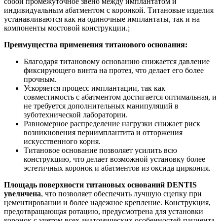
собой промежуточное звено между имплантатом и
индивидуальным абатментом с коронкой. Титановые изделия
устанавливаются как на одиночные имплантаты, так и на
компоненты мостовой конструкции.;
Преимущества применения титанового основания:
Благодаря титановому основанию снижается давление
фиксирующего винта на протез, что делает его более
прочным.
Ускоряется процесс имплантации, так как
совместимость с абатментом достигается оптимальная, и
не требуется дополнительных манипуляций в
зуботехнической лаборатории.
Равномерное распределение нагрузки снижает риск
возникновения периимплантита и отторжения
искусственного корня.
Титановое основание позволяет усилить всю
конструкцию, что делает возможной установку более
эстетичных коронок и абатментов из оксида циркония.
Площадь поверхности титановых оснований DENTIS
увеличена
, что позволяет обеспечить лучшую сцепку при
цементировании и более надежное крепление. Конструкция,
предотвращающая ротацию, предусмотрена для установки
коронок с учетом всех анатомических особенностей пациента