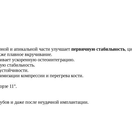
арной и апикальной части улучшает
первичную стабильность
, ц
акже плавное вкручивание.
чивает ускоренную остеоинтеграцию.
ую стабильность.
устойчивости.
имизации компрессии и перегрева кости.
рзе 11°.
зубов и даже после неудачной имплантации.