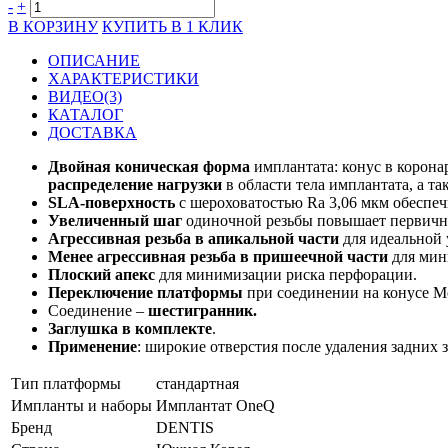
-
+
В КОРЗИНУ
КУПИТЬ В 1 КЛИК
ОПИСАНИЕ
ХАРАКТЕРИСТИКИ
ВИДЕО(3)
КАТАЛОГ
ДОСТАВКА
Двойная коническая форма
имплантата: конус в корон
распределение нагрузки
в области тела имплантата, а т
SLA-поверхность
с шероховатостью Ra 3,06 мкм обеспе
Увеличенный шаг
одиночной резьбы повышает первичн
Агрессивная резьба в апикальной части
для идеальной 
Менее агрессивная резьба в пришеечной части
для мин
Плоский апекс
для минимизации риска перфорации.
Переключение платформы
при соединении на конусе Мо
Соединение –
шестигранник.
Заглушка в комплекте
.
Применение
: широкие отверстия после удаления задних 
Тип платформы
стандартная
Импланты и наборы
Имплантат OneQ
Бренд
DENTIS