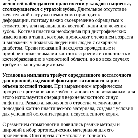
челюстей наблюдаются практически у каждого пациента,
столкнувшегося с утратой зубов.
Длительное отсутствие
жевательной нагрузки неминуемо приводит к
деформации, поэтому важно своевременно обращаться к
стоматологу для наращивания костной ткани или лечения
зубов. Костная пластика необходима при дистрофических
изменениях в ткани, которые происходят с течением возраста
и выражены у пожилых людей или людей с сахарным
диабетом. Среди показаний находятся врожденные и
приобретенные аномалии костного строения и склонность к
костеобразованию в челюстной области, но во всех случаях
требуется консультация врача.
Установка импланта требует определенного достаточного
для прочной, надежной фиксации титанового корня
объема костной ткани.
При выраженном атрофическом
процессе протезирование зубов становится невозможным, для
этого используется операция верхнечелюстного синус
лифтинга. Размер альвеолярного отростка увеличивают
подсадкой костно пластического материала, создавая условия
для успешной остеоинтеграции искусственного корня.
С развитием стоматологии появились разные методы и
широкий выбор ортопедических материалов для его
проведения. Опыт врача-стоматолога и точность