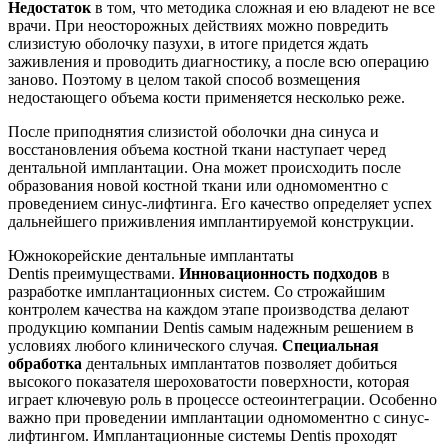
Недостаток
в том, что методика сложная и ею владеют не все
врачи. При неосторожных действиях можно повредить
слизистую оболочку пазухи, в итоге придется ждать
заживления и проводить диагностику, а после всю операцию
заново. Поэтому в целом такой способ возмещения
недостающего объема кости применяется несколько реже.
После приподнятия слизистой оболочки дна синуса и
восстановления объема костной ткани наступает черед
дентальной имплантации. Она может происходить после
образования новой костной ткани или одномоментно с
проведением синус-лифтинга. Его качество определяет успех
дальнейшего приживления имплантируемой конструкции.
Южнокорейские дентальные имплантаты
Dentis преимуществами.
Инновационность подходов
в
разработке имплантационных систем. Со строжайшим
контролем качества на каждом этапе производства делают
продукцию компании Dentis самым надежным решением в
условиях любого клинического случая.
Специальная
обработка
дентальных имплантатов позволяет добиться
высокого показателя шероховатости поверхности, которая
играет ключевую роль в процессе остеоинтеграции. Особенно
важно при проведении имплантации одномоментно с синус-
лифтингом. Имплантационные системы Dentis проходят