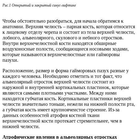
Рис.1 Открытый и закрытый синус-лифтинг
Чтобы обстоятельно разобраться, для начала обратимся к
анатомии. Верхняя челюсть – парная кость, которая относится
к лицевому отделу черепа и состоит из тела верхней челюсти,
лобного, альвеолярного, скулового и небного отростков.
Внутри верхнечелюстной кости находятся обширные
воздухоносные полости, сообщающиеся носовыми ходами,
которые называются верхнечелюстные или гайморовы
пазухи.
Расположение, размер и форма гайморовых пазух разные у
каждого человека. Необходимо отметить и тот факт, что
альвеолярный отросток верхней челюсти состоит из
наружной и внутренней кортикальных пластинок, которые
являются самыми плотными участками. Между ними
находится губчатая кость. Кортикальные пластинки верхней
челюсти значительно тоньше, нежели на нижней полости рта,
а губчатая кость имеет крупноячеистое строение. Из-за
данных особенностей атрофия костной ткани
верхнечелюстной кости протекает стремительнее, чем в
нижней челюсти.
Атрофические явления в альвеолярных отростках