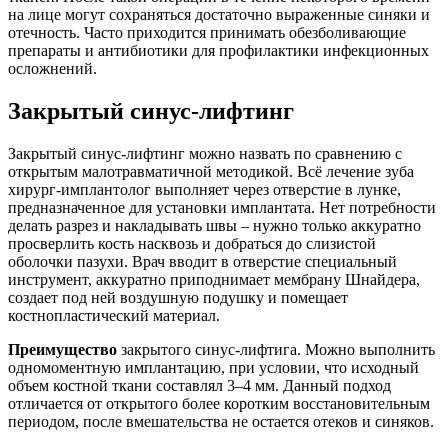
на лице могут сохраняться достаточно выраженные синяки и
отечность. Часто приходится принимать обезболивающие
препараты и антибиотики для профилактики инфекционных
осложнений.
Закрытый синус-лифтинг
Закрытый синус-лифтинг можно назвать по сравнению с
открытым малотравматичной методикой. Всё лечение зуба
хирург-имплантолог выполняет через отверстие в лунке,
предназначенное для установки имплантата. Нет потребности
делать разрез и накладывать швы – нужно только аккуратно
просверлить кость насквозь и добраться до слизистой
оболочки пазухи. Врач вводит в отверстие специальный
инструмент, аккуратно приподнимает мембрану Шнайдера,
создает под ней воздушную подушку и помещает
костнопластический материал.
Преимущество
закрытого синус-лифтига. Можно выполнить
одномоментную имплантацию, при условии, что исходный
объем костной ткани составлял 3–4 мм. Данный подход
отличается от открытого более коротким восстановительным
периодом, после вмешательства не остается отеков и синяков.