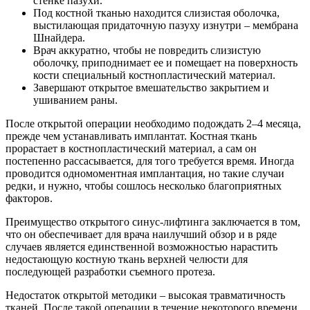
стенке пазухи.
Под костной тканью находится слизистая оболочка,
выстилающая придаточную пазуху изнутри – мембрана
Шнайдера.
Врач аккуратно, чтобы не повредить слизистую
оболочку, приподнимает ее и помещает на поверхность
кости специальный костнопластический материал.
Завершают открытое вмешательство закрытием и
ушиванием раны.
После открытой операции необходимо подождать 2–4 месяца,
прежде чем устанавливать имплантат. Костная ткань
прорастает в костнопластический материал, а сам он
постепенно рассасывается, для того требуется время. Иногда
проводится одномоментная имплантация, но такие случаи
редки, и нужно, чтобы сошлось несколько благоприятных
факторов.
Преимущество открытого синус-лифтинга заключается в том,
что он обеспечивает для врача наилучший обзор и в ряде
случаев является единственной возможностью нарастить
недостающую костную ткань верхней челюсти для
последующей разработки съемного протеза.
Недостаток открытой методики – высокая травматичность
тканей. После такой операции в течение некоторого времени