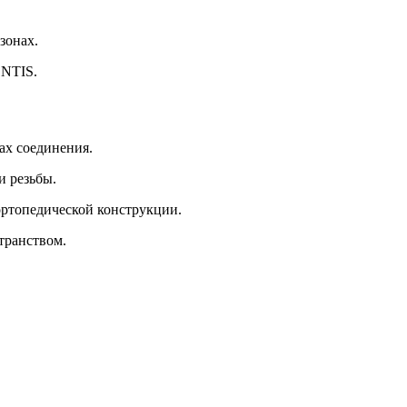
зонах.
ENTIS.
ах соединения.
и резьбы.
ортопедической конструкции.
транством.