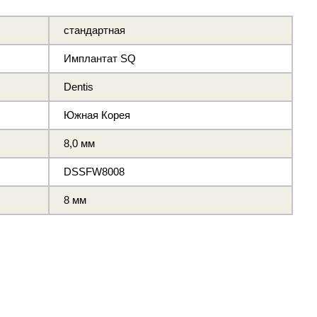
стандартная
Имплантат SQ
Dentis
Южная Корея
8,0 мм
DSSFW8008
8 мм