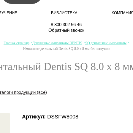
БУЧЕНИЕ
БИБЛИОТЕКА
КОМПАНИ
8 800 302 56 46
Обратный звонок
Главная страница
Дентальные имплантаты DENTIS
SQ дентальные имплантаты
Имплантат дентальный Dentis SQ 8.0 x 8 мм без заглушки
тальный Dentis SQ 8.0 x 8 м
талоги продукции (все)
Артикул:
DSSFW8008