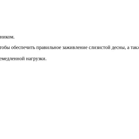
нником.
тобы обеспечить правильное заживление слизистой десны, а такж
немедленной нагрузки.