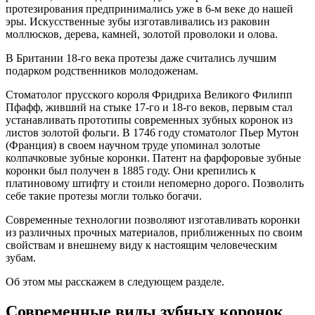
протезирования предпринимались уже в 6-м веке до нашей
эры. Искусственные зубы изготавливались из раковин
моллюсков, дерева, камней, золотой проволоки и олова.
В Британии 18-го века протезы даже считались лучшим
подарком родственников молодоженам.
Стоматолог прусского короля Фридриха Великого Филипп
Пфафф, живший на стыке 17-го и 18-го веков, первым стал
устанавливать прототипы современных зубных коронок из
листов золотой фольги. В 1746 году стоматолог Пьер Мутон
(Франция) в своем научном труде упоминал золотые
колпачковые зубные коронки. Патент на фарфоровые зубные
коронки был получен в 1885 году. Они крепились к
платиновому штифту и стоили непомерно дорого. Позволить
себе такие протезы могли только богачи.
Современные технологии позволяют изготавливать коронки
из различных прочных материалов, приближенных по своим
свойствам и внешнему виду к настоящим человеческим
зубам.
Об этом мы расскажем в следующем разделе.
Современные виды зубных коронок