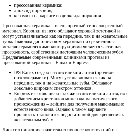
прессованная керамика;
диоксид циркония;
керамика на каркасе из диоксида циркония.
Прессованная керамика – очень прочный гипоаллергенный
материал. Коронки из него обладают хорошей эстетикой и
могут устанавливаться как на передние, так и на жевательные
зубы. Главным достоинством керамики по сравнению с
металлокерамическими конструкциями является частичная
прозрачность, свойственная настоящим человеческим зубам.
Предлагаемые современными клиниками протезы из
прессованной керамики – E.max и Empress.
IPS E.max создают из дисиликата лития (прочной
стеклокерамики). Могут устанавливаться как на
передние, так и на жевательные зубы. Обладают
довольно широким спектром оттенков.
Empress изготавливают так же из дисиликата лития, но с
добавлением кристаллов минерала магматического
происхождения – лейцита для получения максимально
естественного вида. Однако в таком варианте
прочность становится недостаточной для крепления к
жевательным зубам.
Диоксид циркония значительно прочнее конструкций из