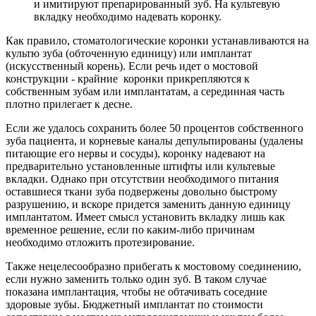
и имитируют препарированный зуб. На культевую
вкладку необходимо надевать коронку.
Как правило, стоматологические коронки устанавливаются на
культю зуба (обточенную единицу) или имплантат
(искусственный корень). Если речь идет о мостовой
конструкции - крайние коронки прикрепляются к
собственным зубам или имплантатам, а серединная часть
плотно прилегает к десне.
Если же удалось сохранить более 50 процентов собственного
зуба пациента, и корневые каналы депульпированы (удалены
питающие его нервы и сосуды), коронку надевают на
предварительно установленные штифты или культевые
вкладки. Однако при отсутствии необходимого питания
оставшиеся ткани зуба подвержены довольно быстрому
разрушению, и вскоре придется заменить данную единицу
имплантатом. Имеет смысл установить вкладку лишь как
временное решение, если по каким-либо причинам
необходимо отложить протезирование.
Также нецелесообразно прибегать к мостовому соединению,
если нужно заменить только один зуб. В таком случае
показана имплантация, чтобы не обтачивать соседние
здоровые зубы. Бюджетный имплантат по стоимости