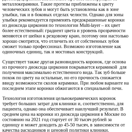
металлокерамики. Такие протезы приближены к цвету
человеческих зубов и могут быть установлены как в зоне
улыбки, так и в боковых отделах челюсти. Однако для зоны
улыбки рекомендуется применять предокрашенные коронки
из диоксида циркония по технологии Multi-layer – их цвет
более естественный: градиент цвета и уровень прозрачности
меняются от шейки к резцовому краю, поэтому они настолько
хорошо смотрятся, что отличить их от собственных зубов
сможет только профессионал. Возможно изготовление как
одиночных единиц, так и мостовых конструкций.
Существует также другая разновидность коронок, где основа
из прочного диоксида циркония покрывается керамикой для
получения максимально естественного вида. Так зуб больше
похож по цвету на остальные, но его прочность снижается
ввиду возможности сколов керамики. При любом варианте на
последнем этапе коронки обжигаются в специальной печи.
Технология изготовления цельнокерамических коронок
требует больших затрат для клиники и, соответственно, для
пациента, однако она обеспечивает наилучший результат. В
среднем цена на коронки из диоксида циркония в Москве по
состоянию на 2021 год стартует от 30 тысяч рублей за
единицу и может доходить до 45-50 тысяч, в зависимости от
качества расходников и ценовой политики клиники.