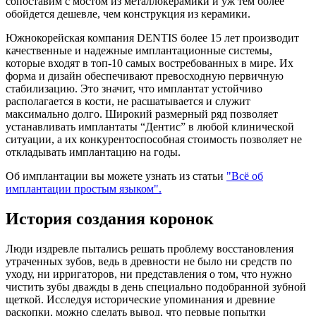
сопоставим с мостом из металлокерамики и уж тем более
обойдется дешевле, чем конструкция из керамики.
Южнокорейская компания DENTIS более 15 лет производит
качественные и надежные имплантационные системы,
которые входят в топ-10 самых востребованных в мире. Их
форма и дизайн обеспечивают превосходную первичную
стабилизацию. Это значит, что имплантат устойчиво
располагается в кости, не расшатывается и служит
максимально долго. Широкий размерный ряд позволяет
устанавливать имплантаты “Дентис” в любой клинической
ситуации, а их конкурентоспособная стоимость позволяет не
откладывать имплантацию на годы.
Об имплантации вы можете узнать из статьи
"Всё об
имплантации простым языком".
История создания коронок
Люди издревле пытались решать проблему восстановления
утраченных зубов, ведь в древности не было ни средств по
уходу, ни ирригаторов, ни представления о том, что нужно
чистить зубы дважды в день специально подобранной зубной
щеткой. Исследуя исторические упоминания и древние
раскопки, можно сделать вывод, что первые попытки