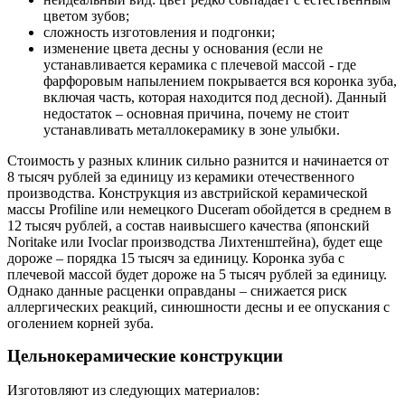
цветом зубов;
сложность изготовления и подгонки;
изменение цвета десны у основания (если не
устанавливается керамика с плечевой массой - где
фарфоровым напылением покрывается вся коронка зуба,
включая часть, которая находится под десной). Данный
недостаток – основная причина, почему не стоит
устанавливать металлокерамику в зоне улыбки.
Стоимость у разных клиник сильно разнится и начинается от
8 тысяч рублей за единицу из керамики отечественного
производства. Конструкция из австрийской керамической
массы Profiline или немецкого Duceram обойдется в среднем в
12 тысяч рублей, а состав наивысшего качества (японский
Noritake или Ivoclar производства Лихтенштейна), будет еще
дороже – порядка 15 тысяч за единицу. Коронка зуба с
плечевой массой будет дороже на 5 тысяч рублей за единицу.
Однако данные расценки оправданы – снижается риск
аллергических реакций, синюшности десны и ее опускания с
оголением корней зуба.
Цельнокерамические конструкции
Изготовляют из следующих материалов: