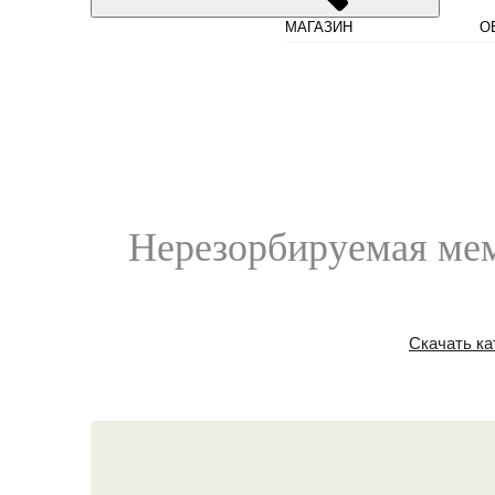
МАГАЗИН
О
Нерезорбируемая мем
Скачать ка