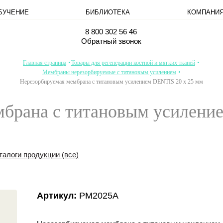
БУЧЕНИЕ
БИБЛИОТЕКА
КОМПАНИ
8 800 302 56 46
Обратный звонок
Главная страница
Товары для регенерации костной и мягких тканей
Мембраны нерезорбируемые с титановым усилением
Нерезорбируемая мембрана с титановым усилением DENTIS 20 x 25 мм
брана с титановым усилени
талоги продукции (все)
Артикул:
PM2025A