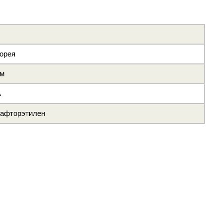
орея
мм
A
рафторэтилен