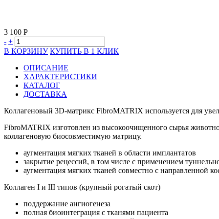
3 100 Р
-
+
В КОРЗИНУ
КУПИТЬ В 1 КЛИК
ОПИСАНИЕ
ХАРАКТЕРИСТИКИ
КАТАЛОГ
ДОСТАВКА
Коллагеновый 3D-матрикс FibroMATRIX используется для увел
FibroMATRIX изготовлен из высокоочищенного сырья животног
коллагеновую биосовместимую матрицу.
аугментация мягких тканей в области имплантатов
закрытие рецессий, в том числе с применением туннельн
аугментация мягких тканей совместно с направленной ко
Коллаген I и III типов (крупный рогатый скот)
поддержание ангиогенеза
полная биоинтеграция с тканями пациента