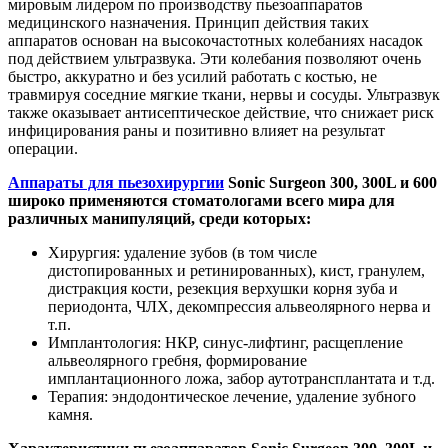
мировым лидером по производству пьезоаппаратов
медицинского назначения. Принцип действия таких
аппаратов основан на высокочастотных колебаниях насадок
под действием ультразвука. Эти колебания позволяют очень
быстро, аккуратно и без усилий работать с костью, не
травмируя соседние мягкие ткани, нервы и сосуды. Ультразвук
также оказывает антисептическое действие, что снижает риск
инфицирования раны и позитивно влияет на результат
операции.
Аппараты для пьезохирургии
Sonic Surgeon 300, 300L и 600
широко применяются стоматологами всего мира для
различных манипуляций, среди которых:
Хирургия: удаление зубов (в том числе
дистопированных и ретинированных), кист, гранулем,
дистракция кости, резекция верхушки корня зуба и
периодонта, ЧЛХ, декомпрессия альвеолярного нерва и
т.п.
Имплантология: НКР, синус-лифтинг, расщепление
альвеолярного гребня, формирование
имплантационного ложа, забор аутотрансплантата и т.д.
Терапия: эндодонтическое лечение, удаление зубного
камня.