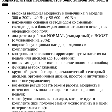
Характеристики пьезоаппаратов Sonic Surgeon 300, 300L и
600
высокая выходная мощность наконечника: у моделей
300 и 300L – 40 Вт, у SS 600 – 60 Вт;
наконечник оснащен светодиодом со сменным
светодиодным блоком для дополнительного освещения
операционного поля;
два режима работы: NORMAL (стандартный) и BOOST
(с усилением на 20%);
широкий функционал насадок, входящих в
комплектацию;
контроль интенсивности ирригации путем нажатия на
педаль или дисплей (до 100 мл/мин);
опция самодиагностики на наличие поломок и ошибок;
функция автоохлаждения;
крупный цветной жидкокристаллический сенсорный
дисплей, эргономичный дизайн, простое и интуитивно
понятное управление;
возможно регулировать режим работы, мощность и
интенсивность подачи жидкости также при помощи
педали;
многофункциональные насадки, которые идут в
комплекте (при поломке замену можно купить в нашем
интернет-магазине):