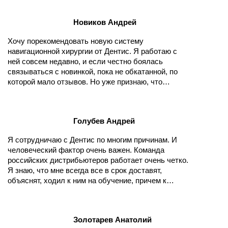
предсказуем, риск ошибок минимален. Слишком
сильно имплантат не заглубишь, кость не
Новиков Андрей
перегреешь, сверло в сторону не уйдет. Все по
протоколу, все по компьютерной модели. И
Хочу порекомендовать новую систему
разборок с недовольными пациентами удастся
навигационной хирургии от Дентис. Я работаю с
избежать. Советую всем ленивцам, таким же, как я
ней совсем недавно, и если честно боялась
связываться с новинкой, пока не обкатанной, по
которой мало отзывов. Но уже признаю, что
волновалась зря. Мне все очень нравится, никаких
усилий, никаких неуверенных движений, все
необходимые инструменты под рукой, имплантат
Голубев Андрей
безошибочно встает на место. Кость не
перегревается и излишне не травмируется, все
Я сотрудничаю с Дентис по многим причинам. И
фрезы с ограничителями, плюс втулка помогает
человеческий фактор очень важен. Команда
контролировать процесс. Программа-планер Dentiq
российских дистрибьютеров работает очень четко.
Guide и принтер ZENITH работают как слаженная
Я знаю, что мне всегда все в срок доставят,
команда, избавляя от необходимости по каждому
объяснят, ходил к ним на обучение, причем к
чиху обращаться в зуботехническую лабораторию.
лучшим мировым врачам. Поэтому когда
появилась новая система SQ, заточенная под
современные технологии и навигационную
Золотарев Анатолий
хирургию, я ни дня не сомневался, что мы будем с