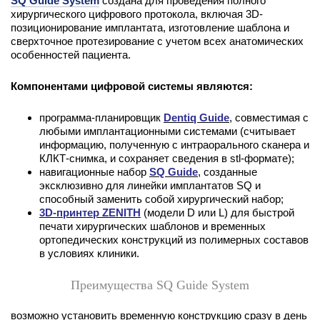
SQ Guide System
создана для проведения полного
хирургического цифрового протокола, включая 3D-
позиционирование имплантата, изготовление шаблона и
сверхточное протезирование с учетом всех анатомических
особенностей пациента.
Компонентами цифровой системы являются:
программа-планировщик
Dentiq Guide
, совместимая с
любыми имплантационными системами (считывает
информацию, полученную с интраорального сканера и
КЛКТ-снимка, и сохраняет сведения в stl-формате);
навигационные набор
SQ Guide
, созданные
эксклюзивно для линейки имплантатов SQ и
способный заменить собой хирургический набор;
3D-принтер ZENITH
(модели D или L) для быстрой
печати хирургических шаблонов и временных
ортопедических конструкций из полимерных составов
в условиях клиники.
Преимущества SQ Guide System
возможно установить временную конструкцию сразу в день