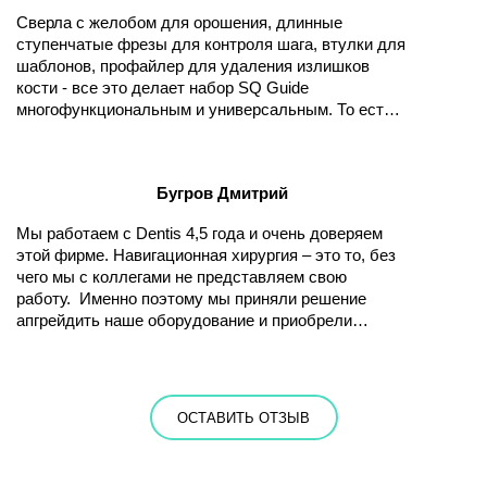
ней работать. Качество чувствуется сразу, когда
Сверла с желобом для орошения, длинные
берешь в руки инструменты и сами имплантаты.
ступенчатые фрезы для контроля шага, втулки для
Обычный хирургический набор даже не
шаблонов, профайлер для удаления излишков
приобретал, в этом нет необходимости. Все
кости - все это делает набор SQ Guide
продумано до мелочей, чтобы врачу было удобно
многофункциональным и универсальным. То есть,
работать, и чтобы потом не переживать за
если я работаю с этим набором, обычный
результат.
хирургический мне не нужен, достаточно
навигационного набора, и операция проводится под
Бугров Дмитрий
ключ. Пациенты реально приходят к нам с бедой, а
уходят с довольной красивой улыбкой.
Мы работаем с Dentis 4,5 года и очень доверяем
Вложившись один раз в это оборудование, мы
этой фирме. Навигационная хирургия – это то, без
очень быстро окупаем его стоимость за счет
чего мы с коллегами не представляем свою
проходимости клиники. Рекомендую попробовать
работу. Именно поэтому мы приняли решение
тем, кто еще не работал с цифровыми системами.
апгрейдить наше оборудование и приобрели
систему SQ Guide вместе с имплантатами SQ
стандартных размеров и укороченных на пробу.
Остальное оборудование у нас других фирм, но
все совместимо и прекрасно работает в тандеме.
ОСТАВИТЬ ОТЗЫВ
Производитель не врет – действительно для
правильного заглубления достаточно 3 сверлений.
Это настолько упрощает работу, что словами не