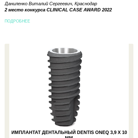
РЕШЕНИЕ ДЛЯ ВОССТАНОВЛЕНИЯ ЗУБНОГО РЯДА В
Даниленко Виталий Сергеевич, Краснодар
УСЛОВИЯХ ЭКОНОМИИ ВРЕМЕНИ И ДЕНЕЖНЫХ
2 место конкурса CLINICAL CASE AWARD 2022
СРЕДСТВ
ПОДРОБНЕЕ
С ЭТИМ ТОВАРОМ ПОКУПАЮТ
ИМПЛАНТАТ ДЕНТАЛЬНЫЙ DENTIS ONEQ 3,9 X 10
ММ